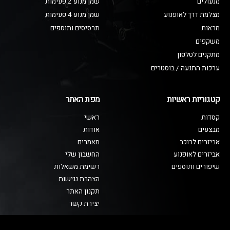
מנעולים
שמן מנוע 2 פעימות
מצלמת דרך לאופנוע
שמן מנוע 4 פעימות
מראות
תרסיסים ותוספים
משקפים
מתקנים לטלפון
ערכות התנעה / בוסטרים
קטגוריות ראשיות
מפת האתר
קסדות
ראשי
מבצעים
אודות
אביזרים לרוכב
מאמרים
אביזרים לאופנוע
החשבון שלי
שיפורים ותוספים
רשימת משאלות
הצהרת נגישות
תקנון האתר
יצירת קשר