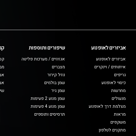
אביזרים לאופנוע
שיפורים ותוספות
קט
אביזרים לאופנוע
אגזוזים / מערכות פליטה
קס
איתותים / וינקרים
מצברים
מב
גריפים
נוזל קירור
אבי
כיסוי לאופנוע
שמן בולמים
אבי
מחרשות
שמן גיר
שיפ
מנעולים
שמן מנוע 2 פעימות
מצלמת דרך לאופנוע
שמן מנוע 4 פעימות
מראות
תרסיסים ותוספים
משקפים
מתקנים לטלפון