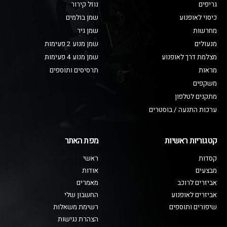
גריפים
נוזל קירור
כיסוי לאופנוע
שמן בולמים
מחרשות
שמן גיר
מנעולים
שמן מנוע 2 פעימות
מצלמת דרך לאופנוע
שמן מנוע 4 פעימות
מראות
תרסיסים ותוספים
משקפים
מתקנים לטלפון
ערכות התנעה / בוסטרים
קטגוריות ראשיות
מפת האתר
קסדות
ראשי
מבצעים
אודות
אביזרים לרוכב
מאמרים
אביזרים לאופנוע
החשבון שלי
שיפורים ותוספים
רשימת משאלות
הצהרת נגישות