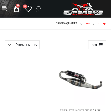
0
0
דף הבית
חנות
CRONO/QUADRA
סינון
אגזוזים / מערכות פליטה
,
שיפורים ותוספות