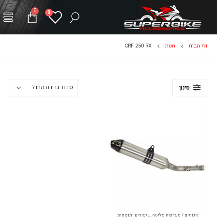
0
0
דף הבית
חנות
CRF 250 RX
סינון
אגזוזים / מערכות פליטה
,
שיפורים ותוספות