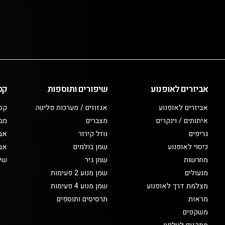
אביזרים לאופנוע
שיפורים ותוספות
קט
אביזרים לאופנוע
אגזוזים / מערכות פליטה
קס
איתותים / וינקרים
מצברים
מב
גריפים
נוזל קירור
אבי
כיסוי לאופנוע
שמן בולמים
אבי
מחרשות
שמן גיר
שיפ
מנעולים
שמן מנוע 2 פעימות
מצלמת דרך לאופנוע
שמן מנוע 4 פעימות
מראות
תרסיסים ותוספים
משקפים