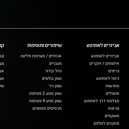
אביזרים לאופנוע
שיפורים ותוספות
קט
אביזרים לאופנוע
אגזוזים / מערכות פליטה
קס
איתותים / וינקרים
מצברים
מב
גריפים
נוזל קירור
אבי
כיסוי לאופנוע
שמן בולמים
אבי
מחרשות
שמן גיר
שיפ
מנעולים
שמן מנוע 2 פעימות
מצלמת דרך לאופנוע
שמן מנוע 4 פעימות
מראות
תרסיסים ותוספים
משקפים
מתקנים לטלפון