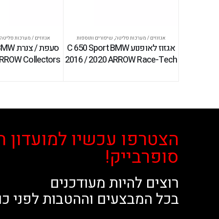
אגזוזים / מערכות פליטה
,
שיפורים ותוספות
אגזוזים / מערכות פליטה
אגזוז לאופנוע C 650 Sport BMW
סעפת / 
ARROW Collectors
2016 / 2020 ARROW Race-Tech
הצטרפו עכשיו למועדון ה
סופרבייק!
רוצים להיות מעודכנים
בכל המבצעים וההטבות לפני כו