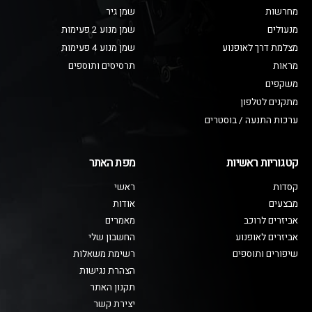
מחרשות
שמן גיר
מנעולים
שמן מנוע 2 פעימות
מצלמת דרך לאופנוע
שמן מנוע 4 פעימות
מראות
תרסיסים ותוספים
משקפים
מתקנים לטלפון
ערכות התנעה / בוסטרים
קטגוריות ראשיות
מפת האתר
קסדות
ראשי
מבצעים
אודות
אביזרים לרוכב
מאמרים
אביזרים לאופנוע
החשבון שלי
שיפורים ותוספים
רשימת משאלות
הצהרת נגישות
תקנון האתר
יצירת קשר