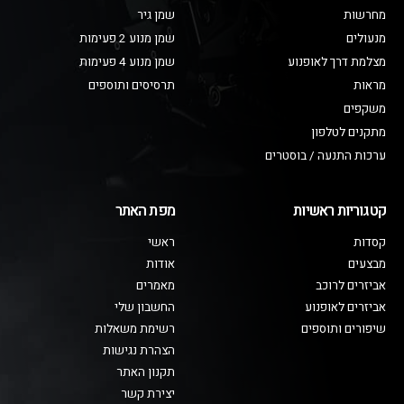
מחרשות
שמן גיר
מנעולים
שמן מנוע 2 פעימות
מצלמת דרך לאופנוע
שמן מנוע 4 פעימות
מראות
תרסיסים ותוספים
משקפים
מתקנים לטלפון
ערכות התנעה / בוסטרים
קטגוריות ראשיות
מפת האתר
קסדות
ראשי
מבצעים
אודות
אביזרים לרוכב
מאמרים
אביזרים לאופנוע
החשבון שלי
שיפורים ותוספים
רשימת משאלות
הצהרת נגישות
תקנון האתר
יצירת קשר