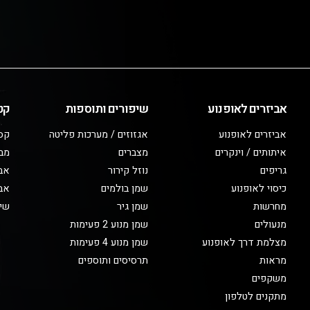
אביזרים לאופנוע
שיפורים ותוספות
קט
אביזרים לאופנוע
אגזוזים / מערכות פליטה
קס
איתותים / וינקרים
מצברים
מב
גריפים
נוזל קירור
אבי
כיסוי לאופנוע
שמן בולמים
אבי
מחרשות
שמן גיר
שיפ
מנעולים
שמן מנוע 2 פעימות
מצלמת דרך לאופנוע
שמן מנוע 4 פעימות
מראות
תרסיסים ותוספים
משקפים
מתקנים לטלפון