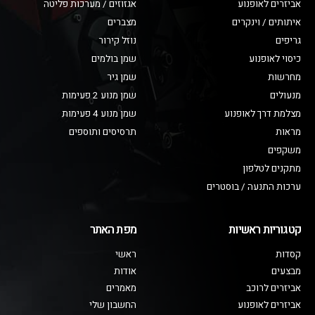
אביזרים לאופנוע
אגזוזים / מערכות פליטה
איתותים / וינקרים
מצברים
גריפים
נוזל קירור
כיסוי לאופנוע
שמן בולמים
מחרשות
שמן גיר
מנעולים
שמן מנוע 2 פעימות
מצלמת דרך לאופנוע
שמן מנוע 4 פעימות
מראות
תרסיסים ותוספים
משקפים
מתקנים לטלפון
ערכות התנעה / בוסטרים
קטגוריות ראשיות
מפת האתר
קסדות
ראשי
מבצעים
אודות
אביזרים לרוכב
מאמרים
אביזרים לאופנוע
החשבון שלי