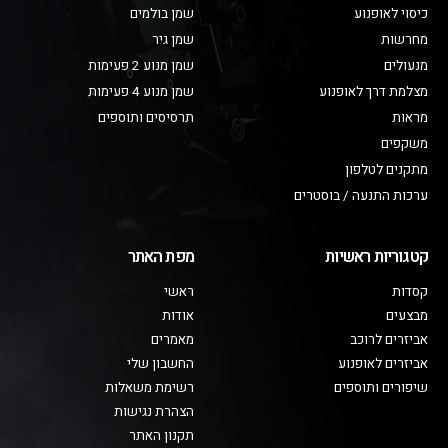
כיסוי לאופנוע
שמן בולמים
מחרשות
שמן גיר
מנעולים
שמן מנוע 2 פעימות
מצלמת דרך לאופנוע
שמן מנוע 4 פעימות
מראות
תרסיסים ותוספים
משקפים
מתקנים לטלפון
ערכות התנעה / בוסטרים
קטגוריות ראשיות
מפת האתר
קסדות
ראשי
מבצעים
אודות
אביזרים לרוכב
מאמרים
אביזרים לאופנוע
החשבון שלי
שיפורים ותוספים
רשימת משאלות
הצהרת נגישות
תקנון האתר