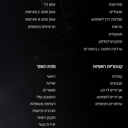
מחרשות
שמן גיר
מנעולים
שמן מנוע 2 פעימות
מצלמת דרך לאופנוע
שמן מנוע 4 פעימות
מראות
תרסיסים ותוספים
משקפים
מתקנים לטלפון
ערכות התנעה / בוסטרים
קטגוריות ראשיות
מפת האתר
קסדות
ראשי
מבצעים
אודות
אביזרים לרוכב
מאמרים
אביזרים לאופנוע
החשבון שלי
שיפורים ותוספים
רשימת משאלות
הצהרת נגישות
תקנון האתר
יצירת קשר