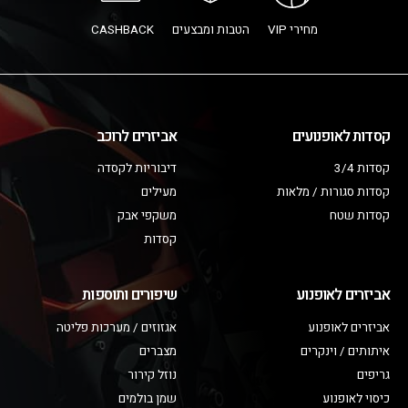
מחירי VIP
הטבות ומבצעים
CASHBACK
קסדות לאופנועים
אביזרים לרוכב
קסדות 3/4
דיבוריות לקסדה
קסדות סגורות / מלאות
מעילים
קסדות שטח
משקפי אבק
קסדות
אביזרים לאופנוע
שיפורים ותוספות
אביזרים לאופנוע
אגזוזים / מערכות פליטה
איתותים / וינקרים
מצברים
גריפים
נוזל קירור
כיסוי לאופנוע
שמן בולמים