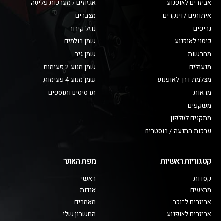
אביזרים לאופנוע
אגזוזים / מערכות פליטה
איתותים / וינקרים
מצברים
גריפים
נוזל קירור
כיסוי לאופנוע
שמן בולמים
מחרשות
שמן גיר
מנעולים
שמן מנוע 2 פעימות
מצלמת דרך לאופנוע
שמן מנוע 4 פעימות
מראות
תרסיסים ותוספים
משקפים
מתקנים לטלפון
ערכות התנעה / בוסטרים
קטגוריות ראשיות
מפת האתר
קסדות
ראשי
מבצעים
אודות
אביזרים לרוכב
מאמרים
אביזרים לאופנוע
החשבון שלי