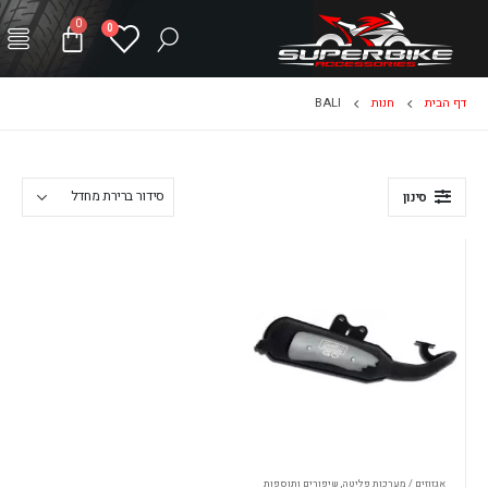
0
0
דף הבית
חנות
BALI
סינון
אגזוזים / מערכות פליטה
,
שיפורים ותוספות