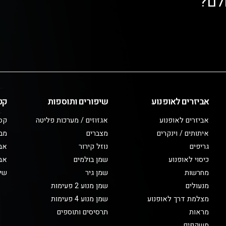
לם?
אביזרים לאופנוע
שיפורים ותוספות
קט
אביזרים לאופנוע
אגזוזים / מערכות פליטה
קס
איתותים / וינקרים
מצברים
מב
גריפים
נוזל קירור
אבי
כיסוי לאופנוע
שמן בולמים
אבי
מחרשות
שמן גיר
שיפ
מנעולים
שמן מנוע 2 פעימות
מצלמת דרך לאופנוע
שמן מנוע 4 פעימות
מראות
תרסיסים ותוספים
משקפים