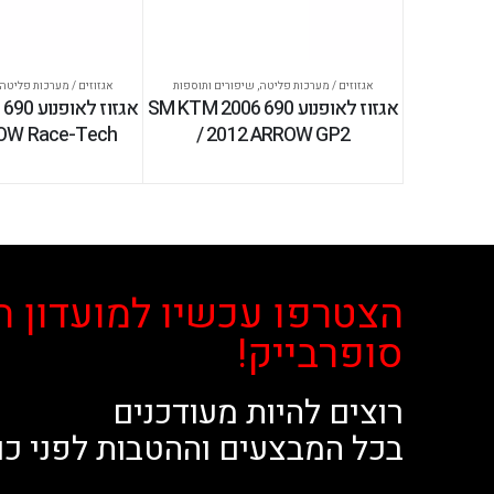
אגזוזים / מערכות פליטה
,
שיפורים ותוספות
אגזוזים / מערכות פליטה
אגזוז לאופנוע 690 SM KTM 2006
א
ROW Race-Tech
/ 2012 ARROW GP2
הצטרפו עכשיו למועדון ה
סופרבייק!
רוצים להיות מעודכנים
בכל המבצעים וההטבות לפני כו