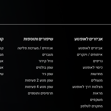
אביזרים לאופנוע
שיפורים ותוספות
קט
אביזרים לאופנוע
אגזוזים / מערכות פליטה
קס
איתותים / וינקרים
מצברים
מב
גריפים
נוזל קירור
אבי
כיסוי לאופנוע
שמן בולמים
אבי
מחרשות
שמן גיר
שיפ
מנעולים
שמן מנוע 2 פעימות
מצלמת דרך לאופנוע
שמן מנוע 4 פעימות
מראות
תרסיסים ותוספים
משקפים
מתקנים לטלפון